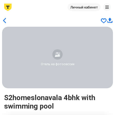
Личный кабинет
Отель на фотосессии
S2homeslonavala 4bhk with
swimming pool