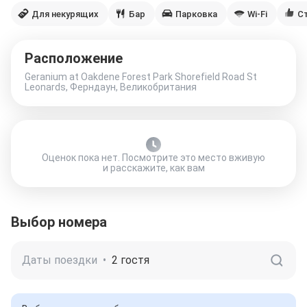
Для некурящих
Бар
Парковка
Wi-Fi
С
Расположение
Geranium at Oakdene Forest Park Shorefield Road St
Leonards, Ферндаун, Великобритания
Оценок пока нет. Посмотрите это место вживую
и расскажите, как вам
Выбор номера
Даты поездки
•
2 гостя