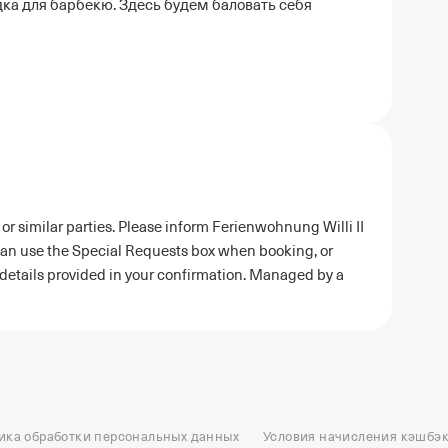
дка для барбекю. Здесь будем баловать себя
or similar parties. Please inform Ferienwohnung Willi II
 can use the Special Requests box when booking, or
t details provided in your confirmation. Managed by a
ель в Москве
Отели в Казани
Отели в Нижнем Новгороде
Отели в Геленд
сон в Сочи
Гостиница в Калининграде
Отель Гринвуд
Отели в Адлере
Отел
ика обработки персональных данных
Условия начисления кэшбэ
и в Сортавале
Еще