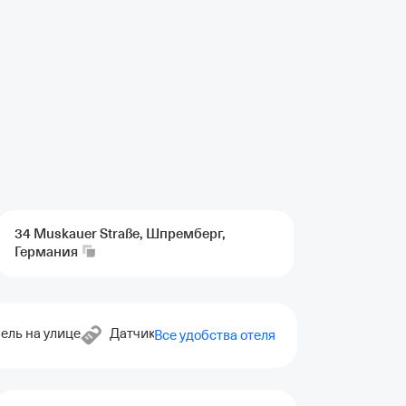
34 Muskauer Straße, Шпремберг,
Германия
ель на улице
Датчик углекислого газа
Прачечная
П
Все удобства отеля