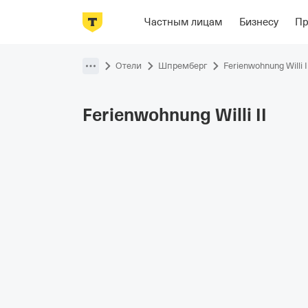
Фотографии
Номера
Располож
Частным лицам
Бизнесу
П
Пропустить
навигацию
Отели
Шпремберг
Ferienwohnung Willi I
Ferienwohnung Willi
II