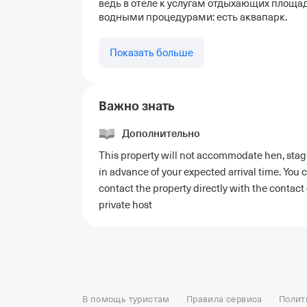
ведь в отеле к услугам отдыхающих площа
водными процедурами: есть аквапарк.
Показать больше
Важно знать
Дополнительно
This property will not accommodate hen, stag 
in advance of your expected arrival time. You
contact the property directly with the contac
private host
Отели в Москве
Отели в Петербурге
Забронировать От
Отель Космос в Москве
Отель Президент
Отель Рэдис
В помощь туристам
Правила сервиса
Полит
Отели в Сочи
Отели в Ярославле
Отели в Абхазии
Отел