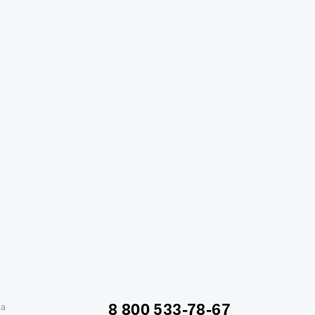
жике
Отели в Минске
Отель Вега в Измайлово
ь Soluxe в Москве
Отель Измайлово Альфа
8 800 533-78-67
ка