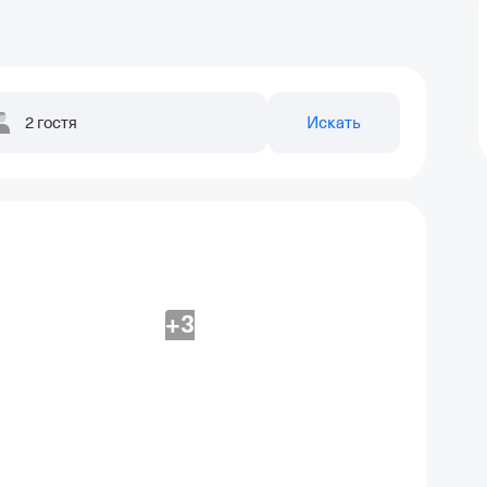
2 гостя
Искать
+3