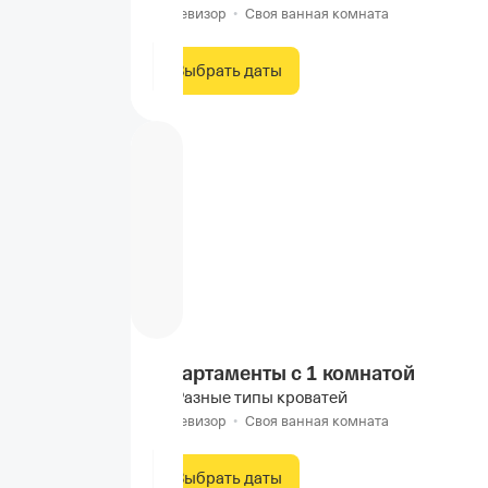
Телевизор
•
Своя ванная комната
Выбрать даты
Апартаменты c 1 комнатой
Разные типы кроватей
Телевизор
•
Своя ванная комната
Выбрать даты