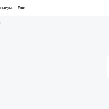
ение
Об отеле
ремиум
Еще
I