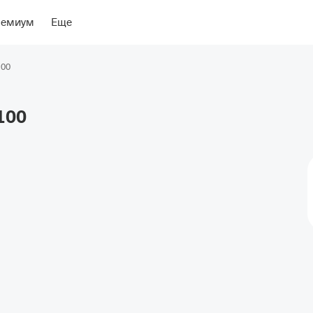
ение
Об отеле
ремиум
Еще
100
100