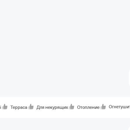
Огнетуши
i
Терраса
Для некурящих
Отопление