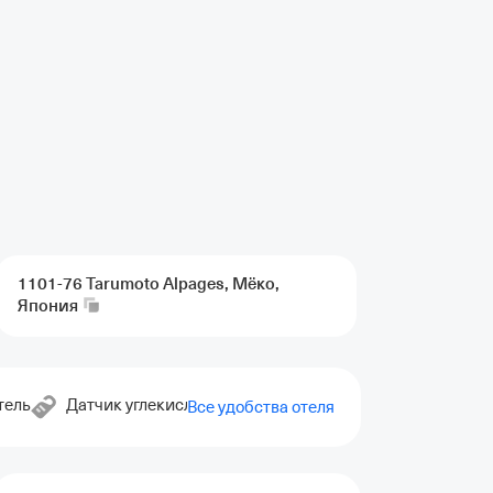
1101-76 Tarumoto Alpages, Мёко,
Япония
тель
Датчик углекислого газа
Прачечная
Общая кух
Все удобства отеля