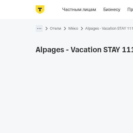
Фотографии
Номера
Располож
Частным лицам
Бизнесу
П
Пропустить
навигацию
Отели
Мёко
Alpages - Vacation STAY 11
Alpages - Vacation STAY
11