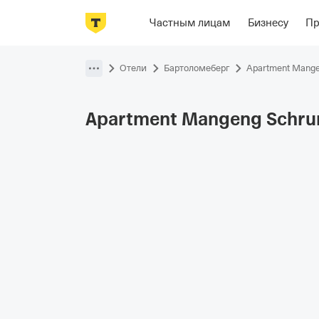
Фотографии
Номера
Располож
Частным лицам
Бизнесу
П
Пропустить
навигацию
Отели
Бартоломеберг
Apartment Mange
Apartment Mangeng Schru