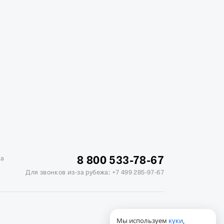
жике
Отели в Минске
Отель Вега в Измайлово
ь Soluxe в Москве
Отель Измайлово Альфа
8 800 533-78-67
ка
Для звонков из-за рубежа:
+7 499 285-97-67
Мы используем
куки
,