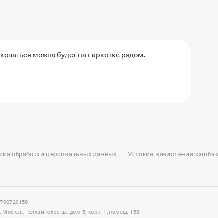
коваться можно будет на парковке рядом.
ель в Москве
Отели в Казани
Отели в Нижнем Новгороде
Отели в Геленд
сон в Сочи
Гостиница в Калининграде
Отель Гринвуд
Отели в Адлере
Отел
ика обработки персональных данных
Условия начисления кэшбэ
и в Сортавале
Еще
7700720158
Москва, Головинское ш., дом 5, корп. 1, помещ. 158