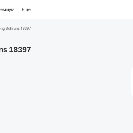
ение
Об отеле
ремиум
Еще
ng Schruns 18397
ns
18397