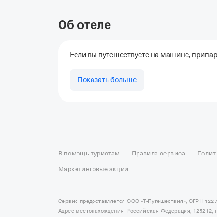
Об отеле
Если вы путешествуете на машине, припар
Показать больше
Отели в Москве
Отели в Петербурге
Забронировать От
Отель Космос в Москве
Отель Президент
Отель Рэдис
В помощь туристам
Правила сервиса
Полит
Отели в Сочи
Отели в Ярославле
Отели в Абхазии
Отел
Маркетинговые акции
Сервис предоставляется ООО «Т-Путешествия», ОГРН 122
Адрес местонахождения: Российская Федерация, 125212, г. 