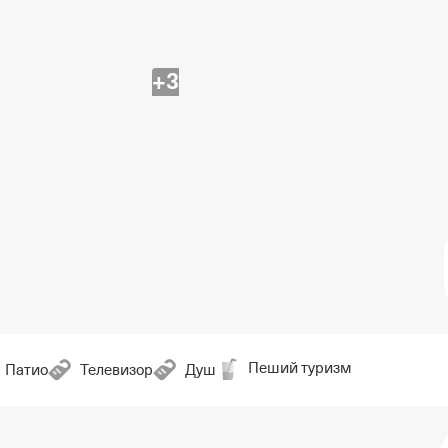
+3
Пеший туризм
Патио
Телевизор
Душ