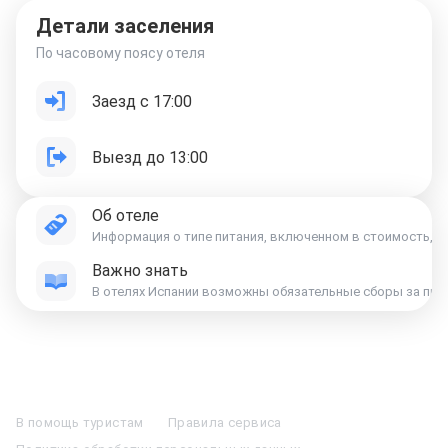
Детали заселения
По часовому поясу отеля
Заезд с 17:00
Выезд до 13:00
Об отеле
Информация о типе питания, включенном в стоимость, ук
Важно знать
Отели в Москве
Отели в Петербурге
Забронировать Отель в Москве
Отели в Казани
Отели в Нижнем Новгороде
Отели в Геленджике
В помощь туристам
Правила сервиса
Отели в Минске
Отель Вега в Измайлово
Отель Космос в Москве