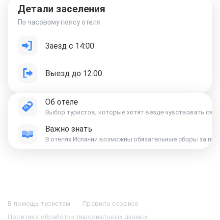
Детали заселения
По часовому поясу отеля
Заезд с 14:00
Выезд до 12:00
Об отеле
Выбор туристов, которые хотят везде чувствовать себя к
Важно знать
В отелях Испании возможны обязательные сборы за праз
Отели в Москве
Отели в Петербурге
Забронировать Отель в Москве
Отели в Казани
Отели в Нижнем Новгороде
Отели в Геленджике
В помощь туристам
Правила сервиса
Отели в Минске
Отель Вега в Измайлово
Отель Космос в Москве
Политика обработки персональных данных
Отель Президент
Отель Рэдиссон в Сочи
Гостиница в Калининграде