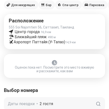
Для некурящих
Бар
Спа-центр
Парковка
Расположение
555 Soi Najomtien 56, Саттахип, Таиланд
Центр города
16,9 км
Ближайший пляж
490 м
Аэропорт Паттайя (У-Тапао)
14,9 км
Оценок пока нет. Посмотрите это место вживую
и расскажите, как вам
Выбор номера
Даты поездки
•
2 гостя