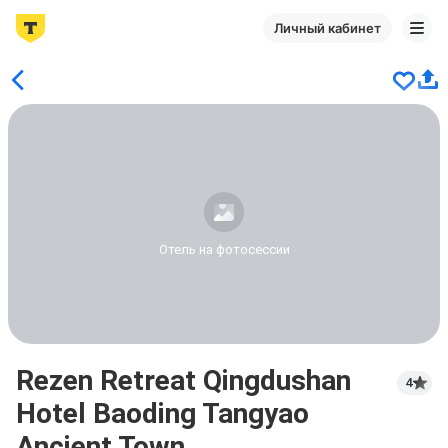
Личный кабинет
Отель на фотосессии
Rezen Retreat Qingdushan
4
Hotel Baoding Tangyao
Ancient Town