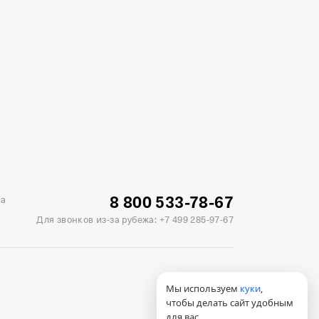
жике
Отели в Минске
Отель Вега в Измайлово
ь Soluxe в Москве
Отель Измайлово Альфа
8 800 533-78-67
ка
Для звонков из-за рубежа:
+7 499 285-97-67
Мы используем
куки
,
чтобы делать сайт удобным
для вас