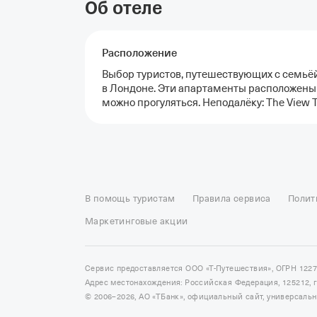
Об отеле
Расположение
Выбор туристов, путешествующих с семьёй
в Лондоне. Эти апартаменты расположены 
можно прогуляться. Неподалёку: The View Tu
Отели в Москве
Отели в Петербурге
Забронировать От
Отель Космос в Москве
Отель Президент
Отель Рэдис
В помощь туристам
Правила сервиса
Полит
Отели в Сочи
Отели в Ярославле
Отели в Абхазии
Отел
Маркетинговые акции
Сервис предоставляется ООО «Т-Путешествия», ОГРН 122
Адрес местонахождения: Российская Федерация, 125212, г. 
© 2006–2026, АО «ТБанк», официальный сайт, универсаль