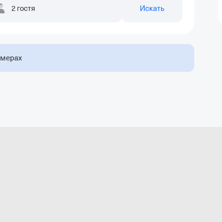
2 гостя
Искать
омерах