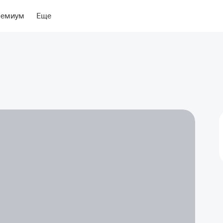
ение
Об отеле
ремиум
Еще