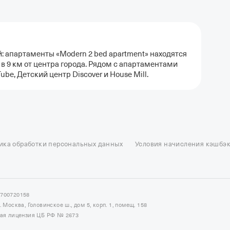
: апартаменты «Modern 2 bed apartment» находятся
в 9 км от центра города. Рядом с апартаментами
be, Детский центр Discover и House Mill.
ель в Москве
Отели в Казани
Отели в Нижнем Новгороде
Отели в Геленд
сон в Сочи
Гостиница в Калининграде
Отель Гринвуд
Отели в Адлере
Отел
ика обработки персональных данных
Условия начисления кэшбэ
и в Сортавале
Еще
7700720158
Москва, Головинское ш., дом 5, корп. 1, помещ. 158
ная лицензия ЦБ РФ № 2673