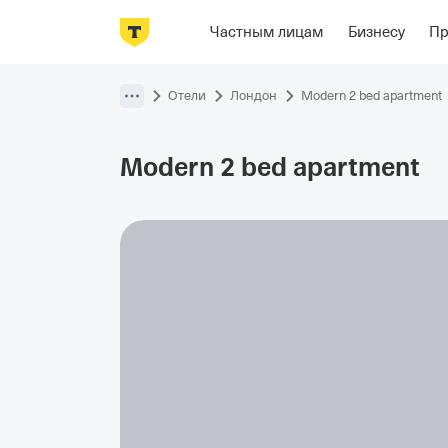
Фотографии
Номера
Располож
Частным лицам
Бизнесу
П
Пропустить
навигацию
Отели
Лондон
Modern 2 bed apartment
Modern 2 bed
apartment