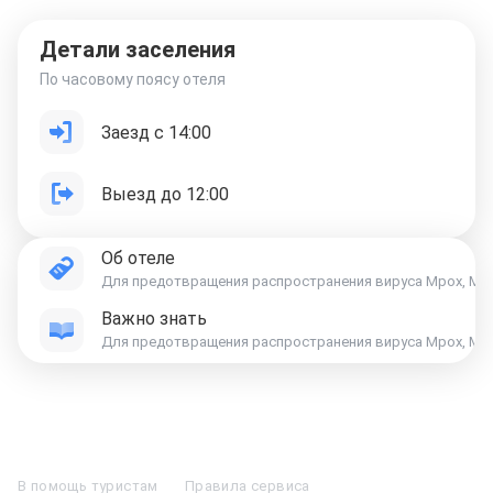
Детали заселения
По часовому поясу отеля
Заезд с 14:00
Выезд до 12:00
Об отеле
Для предотвращения распространения вируса Mpox, Минис
Важно знать
Отели в Москве
Отели в Петербурге
Забронировать Отель в Москве
Отели в Казани
Отели в Нижнем Новгороде
Отели в Геленджике
В помощь туристам
Правила сервиса