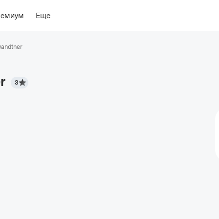
ение
Об отеле
ремиум
Еще
andtner
r
3