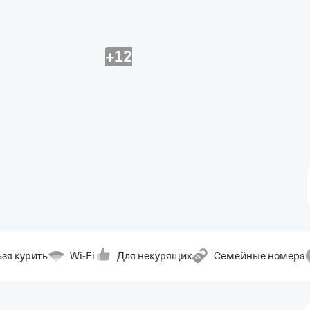
+12
зя курить
Wi-Fi
Для некурящих
Семейные номера