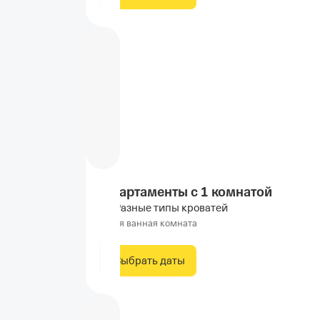
Апартаменты c 1 комнатой
Разные типы кроватей
Своя ванная комната
Выбрать даты