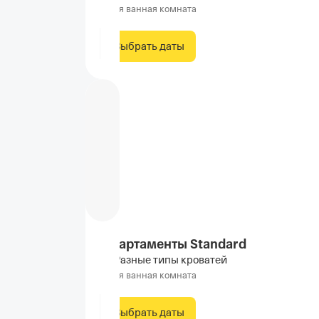
Своя ванная комната
Выбрать даты
Апартаменты Standard
Разные типы кроватей
Своя ванная комната
Выбрать даты