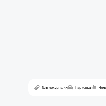
Для некурящих
Парковка
Нель