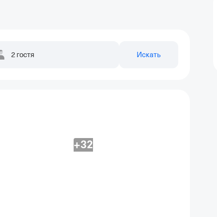
2 гостя
Искать
+32