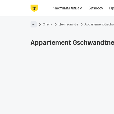
Фотографии
Номера
Располож
Частным лицам
Бизнесу
П
Пропустить
навигацию
Отели
Целль-ам-Зе
Appartement Gschw
Appartement
Gschwandtne