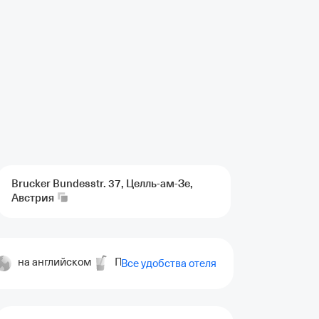
Brucker Bundesstr. 37, Целль-ам-Зе,
Австрия
на английском
Пеший туризм
Катание на велосипе
Все удобства отеля