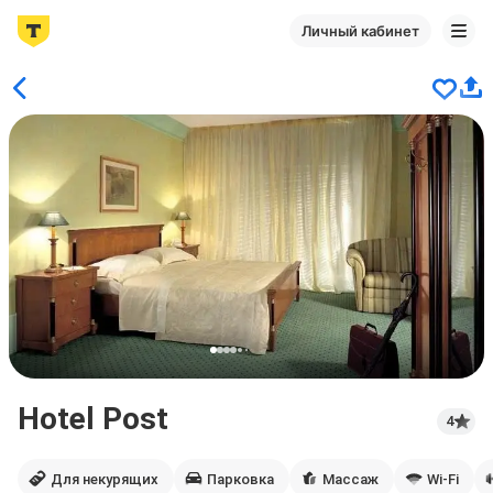
Личный кабинет
Hotel Post
4
Для некурящих
Парковка
Массаж
Wi-Fi