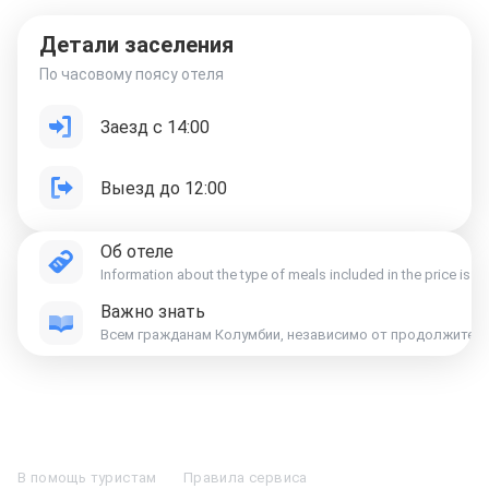
Детали заселения
По часовому поясу отеля
Заезд с 14:00
Выезд до 12:00
Об отеле
Information about the type of meals included in the price is ind
Важно знать
Отели в Москве
Отели в Петербурге
Забронировать Отель в Москве
Отели в Казани
Отели в Нижнем Новгороде
Отели в Геленджике
В помощь туристам
Правила сервиса