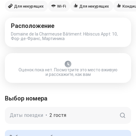
Для некурящих
Wi-Fi
Для некурящих
Конди
Расположение
Domaine de la Charmeuse Bâtiment: Hibiscus Appt: 10,
Фор-де-Франс, Мартиника
Оценок пока нет. Посмотрите это место вживую
и расскажите, как вам
Выбор номера
Даты поездки
•
2 гостя