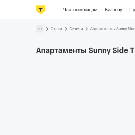
Фотографии
Номера
Располож
Частным лицам
Бизнесу
П
Пропустить
навигацию
Отели
Бечичи
Апартаменты Sunny Side
Апартаменты Sunny Side T