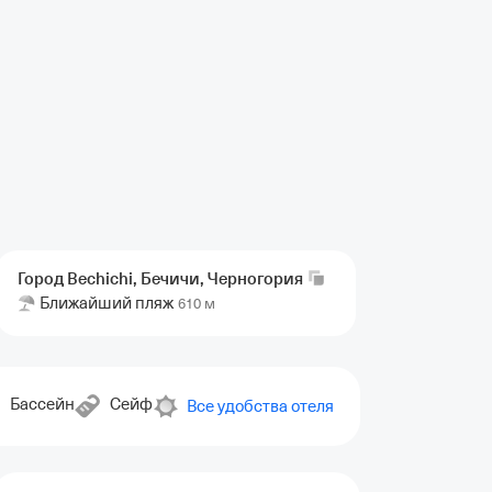
Город Bechichi, Бечичи,
Черногория
Ближайший пляж
610 м
Бассейн
Сейф
Крытый бассейн
Терраса
Лиф
Все удобства отеля