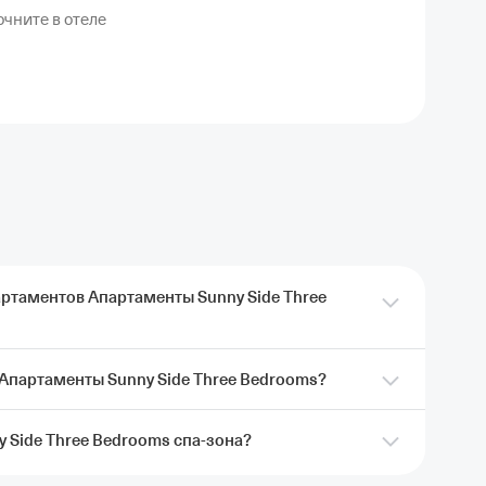
чните в отеле
артаментов Апартаменты Sunny Side Three
 Апартаменты Sunny Side Three Bedrooms?
ать апартаменты Апартаменты Sunny Side Three
картой Т‑Банка. Кэшбэк придет после проживания.
y Side Three Bedrooms спа-зона?
hree Bedrooms можно платить наличными, картами
ми картами недоступна. Поэтому лучше выбрать