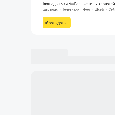
2
Площадь
150
м
Разные типы кроватей
Холодильник
•
Телевизор
•
Фен
•
Шкаф
•
Се
Выбрать даты