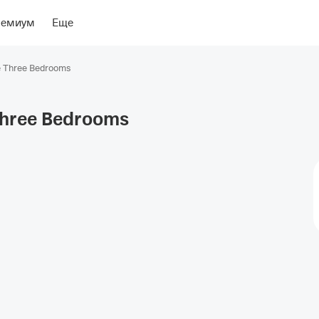
ение
Об отеле
ремиум
Еще
 Three Bedrooms
hree
Bedrooms