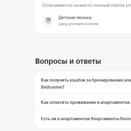
Оплачиваются на месте, полный список уто
Детская люлька
Цену уточните в отеле
Вопросы и ответы
Как получить кэшбэк за бронирование ап
Bedrooms?
Как оплатить проживание в апартаментах
Чтобы получить кэшбэк, нужно заброниров
Bedrooms через Т‑Путешествия и оплатить 
Подробные условия начисления кэшбэка
Есть ли в апартаментах Апартаменты Sunn
В апартаментах Апартаменты Sunny Side T
visa. Во многих странах оплата российски