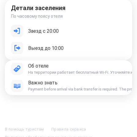
Детали заселения
По часовому поясу отеля
Заезд с 20:00
Выезд до 10:00
Об отеле
На территории работает бесплатный Wi-Fi. Уточняйте ин
Важно знать
Payment before arrival via bank transfer is required. The prop
Отели в Москве
Отели в Петербурге
Забронировать Отель в Москве
Отели в Казани
Отели в Нижнем Новгороде
Отели в Геленджике
В помощь туристам
Правила сервиса
Отели в Минске
Отель Вега в Измайлово
Отель Космос в Москве