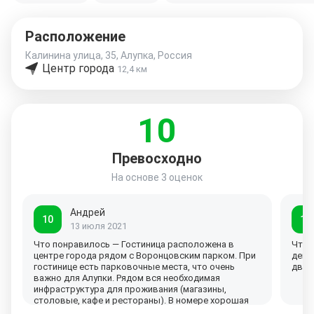
Расположение
Калинина улица, 35, Алупка, Россия
Центр города
12,4 км
10
Превосходно
На основе
3 оценок
Андрей
10
10
13 июля 2021
Что понравилось — Гостиница расположена в
Что 
центре города рядом с Воронцовским парком. При
дейс
гостинице есть парковочные места, что очень
двор
важно для Алупки. Рядом вся необходимая
инфраструктура для проживания (магазины,
столовые, кафе и рестораны). В номере хорошая
двуспальная кровать и раскладной диван. С водой