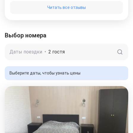
проблем не возникало (холодная горячая всегда
Читать все отзывы
были). Хозяева очень отзывчивые. При
возникновении проблем все решалось быстро и
качественно.
Выбор номера
Даты поездки
•
2 гостя
Выберите даты, чтобы узнать цены