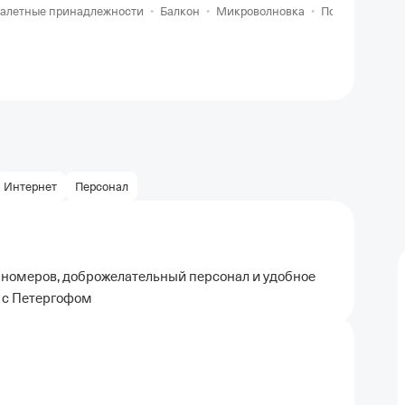
уалетные принадлежности
•
Балкон
•
Микроволновка
•
Полотенца
•
Г
Интернет
Персонал
 номеров, доброжелательный персонал и удобное
м с Петергофом