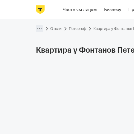
Фотографии
Номера
Отзывы
Р
Частным лицам
Бизнесу
П
Пропустить
навигацию
Отели
Петергоф
Квартира у Фонтанов
Квартира у Фонтанов
Пет