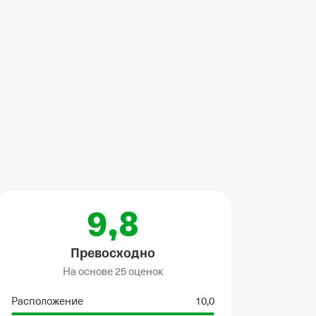
ладильные принадлежности
•
Чайник
•
Кухня
•
Отопление
•
Стираль
9,8
Превосходно
На основе
25 оценок
Расположение
10,0