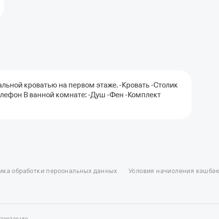
ьной кроватью на первом этаже. -Кровать -Столик
елефон В ванной комнате: -Душ -Фен -Комплект
ель в Москве
Отели в Казани
Отели в Нижнем Новгороде
Отели в Геленд
сон в Сочи
Гостиница в Калининграде
Отель Гринвуд
Отели в Адлере
Отел
ика обработки персональных данных
Условия начисления кэшбэ
и в Сортавале
Еще