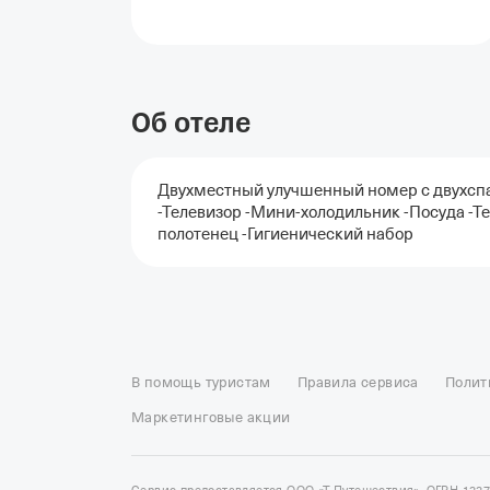
Об отеле
Двухместный улучшенный номер с двухспал
-Телевизор -Мини-холодильник -Посуда -Т
полотенец -Гигиенический набор
Отели в Москве
Отели в Петербурге
Забронировать От
Отель Космос в Москве
Отель Президент
Отель Рэдис
В помощь туристам
Правила сервиса
Полит
Отели в Сочи
Отели в Ярославле
Отели в Абхазии
Отел
Маркетинговые акции