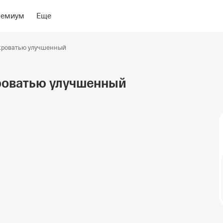
риентиры
Об отеле
ремиум
Еще
кроватью улучшенный
роватью
улучшенный