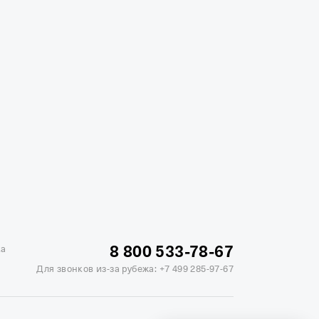
жике
Отели в Минске
Отель Вега в Измайлово
ь Soluxe в Москве
Отель Измайлово Альфа
8 800 533-78-67
ка
Для звонков из-за рубежа:
+7 499 285-97-67