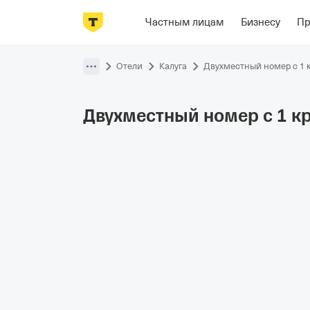
Фотографии
Номера
Отзывы
О
Частным лицам
Бизнесу
П
Пропустить
навигацию
Отели
Калуга
Двухместный номер с 1 
Двухместный номер с 1 к