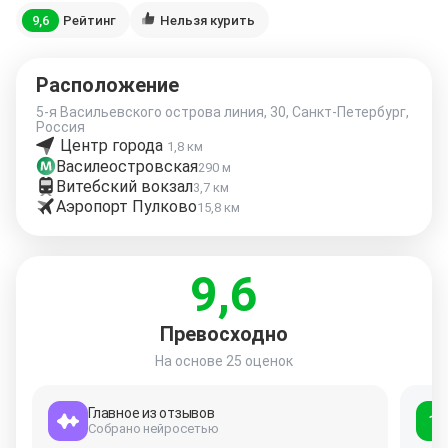
9,6
Рейтинг
Нельзя курить
Расположение
5-я Васильевского острова линия, 30, Санкт-Петербург,
Россия
Центр города
1,8 км
Василеостровская
290 м
Витебский вокзал
3,7 км
Аэропорт Пулково
15,8 км
9,6
Превосходно
На основе
25 оценок
Главное из отзывов
10
Собрано нейросетью