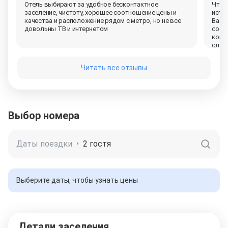
Отель выбирают за удобное бесконтактное
Что 
заселение, чистоту, хорошее соотношение цены и
исто
качества и расположение рядом с метро, но не все
Васи
довольны ТВ и
интернетом
соот
комф
случ
поня
пред
Читать все отзывы
Выбор номера
Даты поездки
•
2 гостя
Выберите даты, чтобы узнать цены
Детали заселения