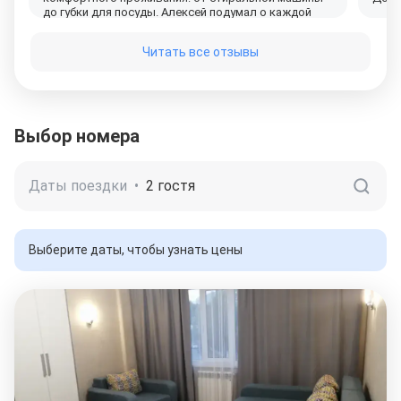
до губки для посуды. Алексей подумал о каждой
мелочи и это очень приятно! Рядом с домом
магазины, рынок, остановка общественного
Читать все отзывы
транспорта. Все в шаговой доступности. Алексей,
спасибо большое за такой уютный и комфортный
отдых! В следующий раз только к Вам!
Выбор номера
Даты поездки
•
2 гостя
Выберите даты, чтобы узнать цены