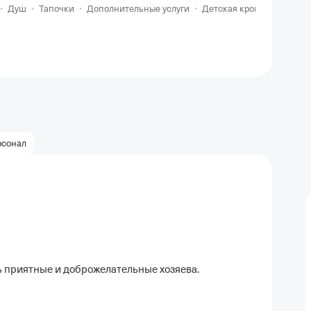
•
Душ
•
Тапочки
•
Дополнительные услуги
•
Детская кровать включе
рсонал
 приятные и доброжелательные хозяева.