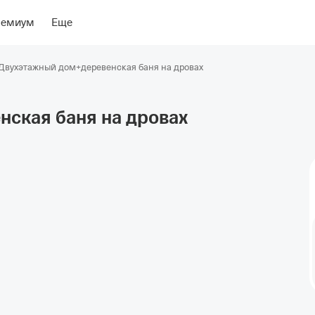
риентиры
Об отеле
ремиум
Еще
Двухэтажный дом+деревенская баня на дровах
нская баня на
дровах