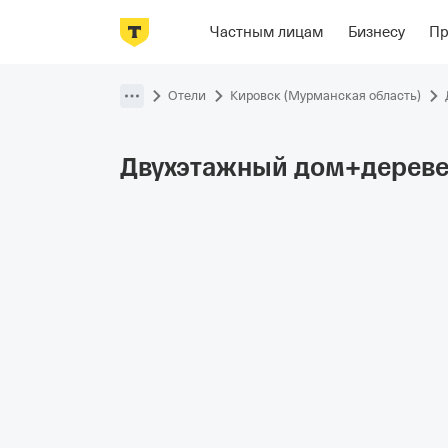
Фотографии
Номера
Отзывы
О
Частным лицам
Бизнесу
П
Пропустить
навигацию
Отели
Кировск (Мурманская область)
Двухэтажный дом+дереве