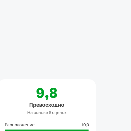
на
•
Полотенца
•
Посудомойка
•
Стиральная машина
9,8
Превосходно
На основе
6 оценок
Расположение
10,0