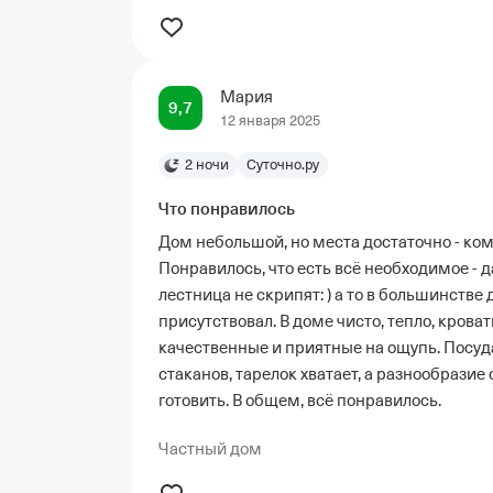
Мария
9,7
12 января 2025
2 ночи
Суточно.ру
Что понравилось
Дом небольшой, но места достаточно - ко
Понравилось, что есть всё необходимое - д
лестница не скрипят: ) а то в большинстве 
присутствовал. В доме чисто, тепло, кров
качественные и приятные на ощупь. Посуд
стаканов, тарелок хватает, а разнообрази
готовить. В общем, всё понравилось.
Частный дом