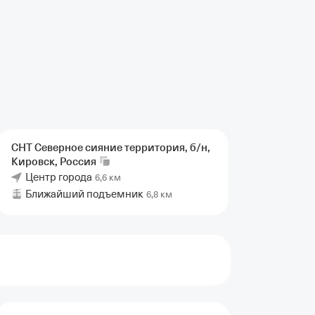
СНТ Северное сияние территория, б/н,
Кировск,
Россия
Центр города
6,6 км
Ближайший подъемник
6,8 км
а