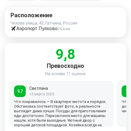
Расположение
Чехова улица, 43, Гатчина, Россия
Аэропорт Пулково
25,4 км
9,8
Превосходно
На основе
11 оценок
Светлана
9,7
10
13 марта 2025
Что понравилось — В квартире чистота и порядок.
Что 
Обстановка соответствует фото, в реальности
добр
выглядит даже лучше. Посуды для приготовления
чист
еды достаточно. Парковочное место для машины
нашли, хотя были выходные. Уютный двор с
хорошей детской площадкой. Хозяйка всегда на
связи. Что огорчило — Совет для хозяев. Добавьте,