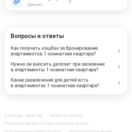
Депозит
Вопросы и ответы
Как получить кэшбэк за бронирование
апартаментов 1-комнатная квартира?
Нужно ли вносить депозит при заселении
в апартаменты 1-комнатная квартира?
Какие развлечения для детей есть
в апартаментах 1-комнатная квартира?
Отели в Москве
Отели в Петербурге
Забронировать Отель в Москве
Отели в Казани
Отели в Нижнем Новгороде
Отели в Геленджике
В помощь туристам
Правила сервиса
Отели в Минске
Отель Вега в Измайлово
Отель Космос в Москве
Политика обработки персональных данных
Отель Президент
Отель Рэдиссон в Сочи
Гостиница в Калининграде
Отель Гринвуд
Отели в Адлере
Отель Soluxe в Москве
Условия начисления кэшбэка
Маркетинговые акции