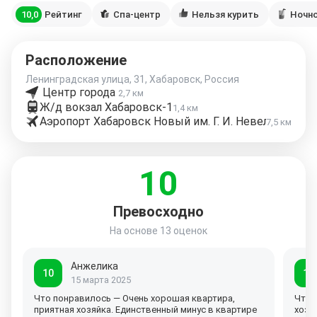
10,0
Рейтинг
Спа-центр
Нельзя курить
Ночно
Расположение
Ленинградская улица, 31, Хабаровск, Россия
Центр города
2,7 км
Ж/д вокзал Хабаровск-1
1,4 км
Аэропорт Хабаровск Новый им. Г. И. Невельского
7,5 км
10
Превосходно
На основе
13 оценок
Анжелика
10
10
15 марта 2025
Что понравилось — Очень хорошая квартира,
Что 
приятная хозяйка. Единственный минус в квартире
хозя