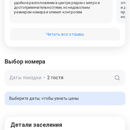
удобное расположение в центре рядом с метро и
отел
достопримечательностями, но недовольны
и до
размером номера и
климат-контролем
прин
номе
Читать все отзывы
Выбор номера
Даты поездки
•
2 гостя
Выберите даты, чтобы узнать цены
Детали заселения