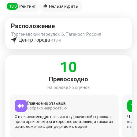
10,0
Рейтинг
Нельзя курить
Расположение
Тургеневский переулок, 6, Таганрог, Россия
Центр города
410 м
10
Превосходно
На основе
25 оценок
Главное из отзывов
10
Собрано нейросетью
Отель рекомендуют за чистоту, радушный персонал,
Что 
просторные номера и хорошее состояние, а также за
квар
расположение в центре рядом с
морем
парк