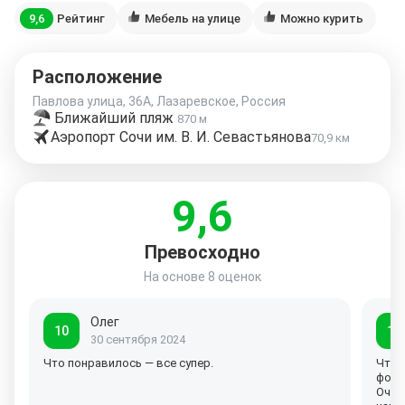
9,6
Рейтинг
Мебель на улице
Можно курить
Расположение
Павлова улица, 36А, Лазаревское, Россия
Ближайший пляж
870 м
Аэропорт Сочи им. В. И. Севастьянова
70,9 км
9,6
Превосходно
На основе
8 оценок
Олег
10
10
30 сентября 2024
Что понравилось — все супер.
Что 
фото
Очен