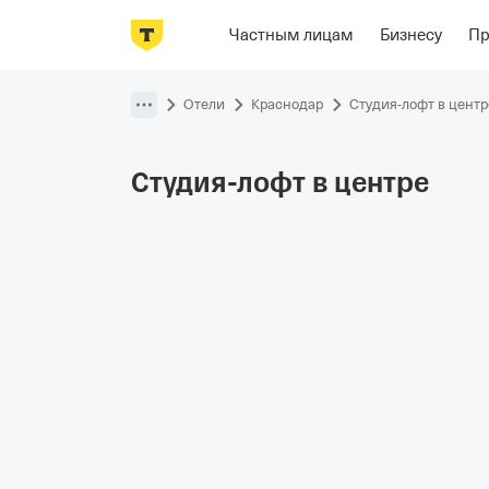
Фотографии
Номера
Отзывы
О
Частным лицам
Бизнесу
П
Пропустить
навигацию
Отели
Краснодар
Студия-лофт в центр
Студия-лофт в
центре