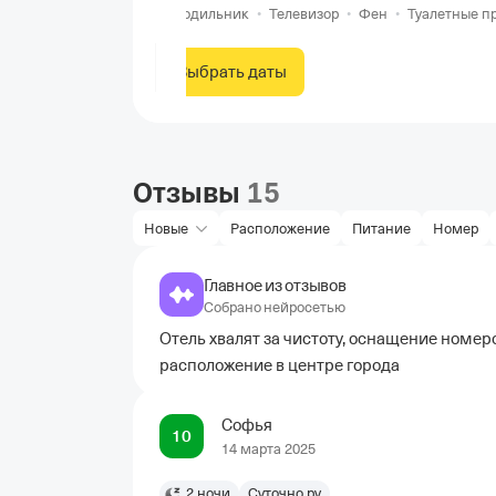
Холодильник
•
Телевизор
•
Фен
•
Туалетные п
Выбрать даты
Отзывы
15
Новые
Расположение
Питание
Номер
Главное из отзывов
Собрано нейросетью
Отель хвалят за чистоту, оснащение номер
расположение в центре города
Софья
10
14 марта 2025
2 ночи
Суточно.ру