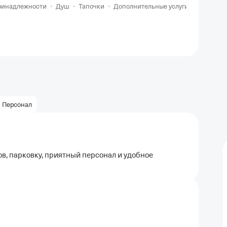
ринадлежности
•
Душ
•
Тапочки
•
Дополнительные услуги
•
Затемне
Персонал
ов, парковку, приятный персонал и удобное