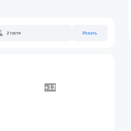
2 гостя
Искать
+12