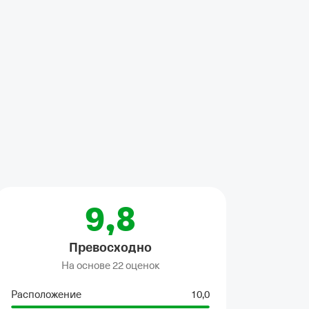
нные шторы
•
Микроволновка
•
Полотенца
•
Гладильные принадлежно
9,8
Превосходно
На основе
22 оценок
Расположение
10,0