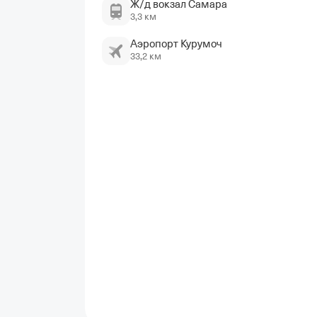
Ж/д вокзал Самара
3,3 км
Аэропорт Курумоч
33,2 км