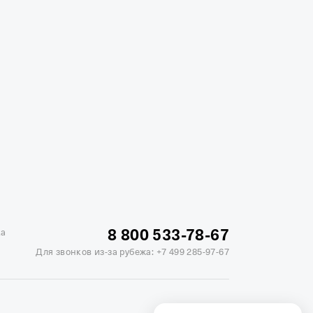
жике
Отели в Минске
Отель Вега в Измайлово
ь Soluxe в Москве
Отель Измайлово Альфа
8 800 533-78-67
ка
Для звонков из-за рубежа:
+7 499 285-97-67