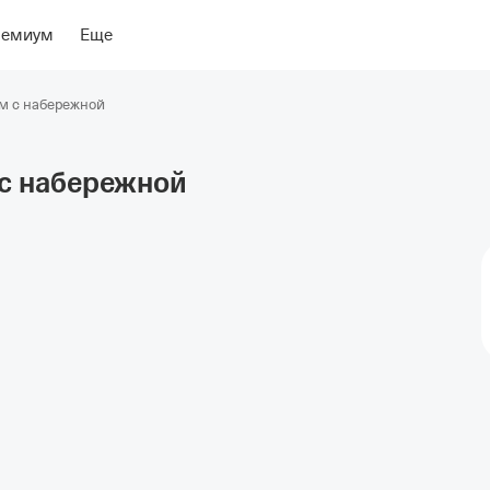
ры
Об отеле
ремиум
Еще
ом с набережной
с
набережной