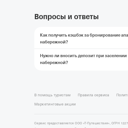
Вопросы и ответы
Как получить кэшбэк за бронирование апа
набережной?
Нужно ли вносить депозит при заселении 
Чтобы получить кэшбэк, нужно заброниров
набережной?
набережной через Т‑Путешествия и оплатит
проживания.
Подробные условия начислен
Да, при заселении в апартаменты Квартира
депозит в размере 2 000 ₽. Эти средства 
Отели в Москве
Отели в Петербурге
Забронировать От
Если во время проживания никаких проблем
Отель Космос в Москве
Отель Президент
Отель Рэдис
В помощь туристам
Правила сервиса
Полит
Отели в Сочи
Отели в Ярославле
Отели в Абхазии
Отел
Маркетинговые акции
Сервис предоставляется ООО «Т-Путешествия», ОГРН 122