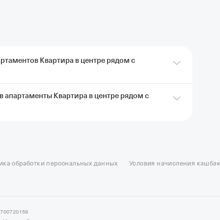
ртаментов Квартира в центре рядом с
в апартаменты Квартира в центре рядом с
ать апартаменты Квартира в центре рядом с
ь картой Т‑Банка. Кэшбэк придет после
ия кэшбэка
 в центре рядом с набережной нужно внести
предназначены для компенсации возможного ущерба.
ель в Москве
Отели в Казани
Отели в Нижнем Новгороде
Отели в Геленд
 не возникнет, депозит полностью вернут.
сон в Сочи
Гостиница в Калининграде
Отель Гринвуд
Отели в Адлере
Отел
ика обработки персональных данных
Условия начисления кэшбэ
и в Сортавале
Еще
7700720158