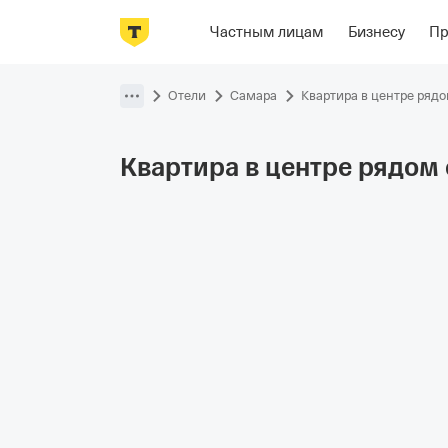
Фотографии
Номера
Ориенти
Частным лицам
Бизнесу
П
Пропустить
навигацию
Отели
Самара
Квартира в центре ряд
Квартира в центре рядом 