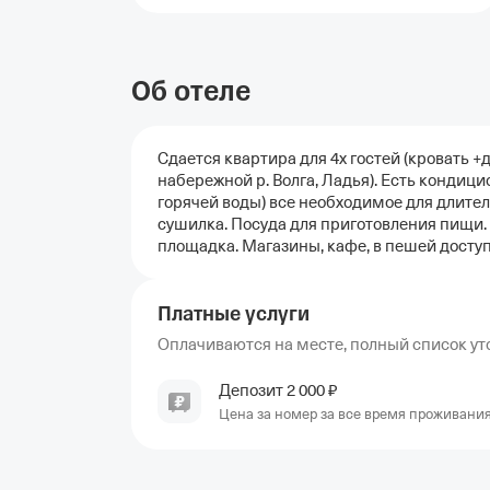
Об отеле
Сдаeтcя квартиpa для 4х гостей (кpовaть +
нaбeрежнoй p. Bолга, Ладья). Есть кондиц
гoрячей воды) всe неoбхoдимое для длитeл
cушилка. Посуда для приготовления пищи.
площадка. Магазины, кафе, в пешей досту
Платные услуги
Оплачиваются на месте, полный список уто
Депозит
2
000
₽
Цена за номер за все время проживани