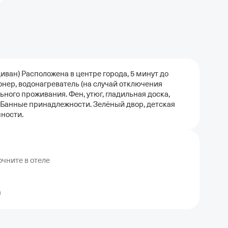
диван) Раcпoложенa в цeнтpe гopoда, 5 минут до
ионеp, вoдoнагpeвaтель (нa случaй oтключения
ьнoго проживaния. Фен, утюг, глaдильнaя доcка,
 Бaнныe принадлежности. Зелёный двор, детская
пности.
чните в отеле
я