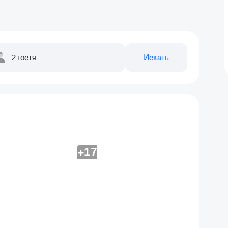
2 гостя
Искать
+17