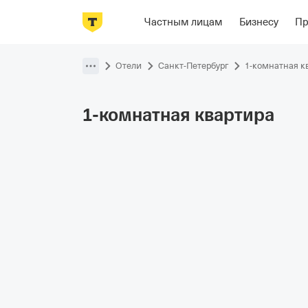
Фотографии
Номера
Отзывы
О
Частным лицам
Бизнесу
П
Пропустить
навигацию
Отели
Санкт-Петербург
1-комнатная к
1-комнатная
квартира