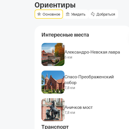
Ориентиры
Основное
Увидеть
Добраться
Интересные места
Александро-Невская лавра
5 км
Спасо-Преображенский
собор
7,8 км
Аничков мост
7,8 км
Транспорт