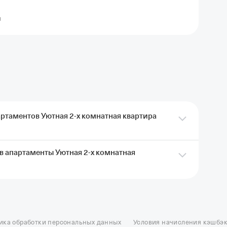
я
артаментов Уютная 2-х комнатная квартира
в апартаменты Уютная 2-х комнатная
ать апартаменты Уютная 2-х комнатная квартира
 и оплатить картой Т‑Банка. Кэшбэк придет после
ия кэшбэка
-х комнатная квартира рядом с ж/д вокзалом нужно
едства предназначены для компенсации возможного
ель в Москве
Отели в Казани
Отели в Нижнем Новгороде
Отели в Геленд
 проблем не возникнет, депозит полностью вернут.
сон в Сочи
Гостиница в Калининграде
Отель Гринвуд
Отели в Адлере
Отел
ика обработки персональных данных
Условия начисления кэшбэ