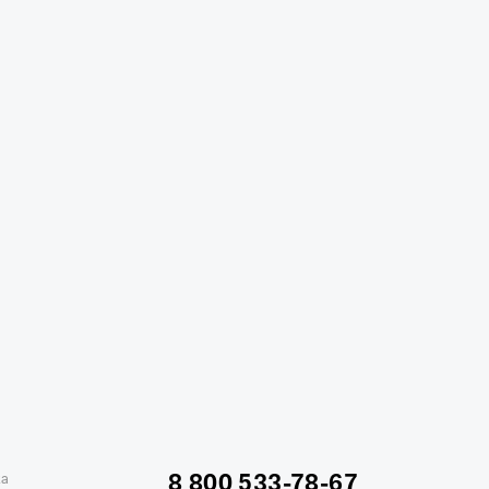
жике
Отели в Минске
Отель Вега в Измайлово
ь Soluxe в Москве
Отель Измайлово Альфа
8 800 533-78-67
ка