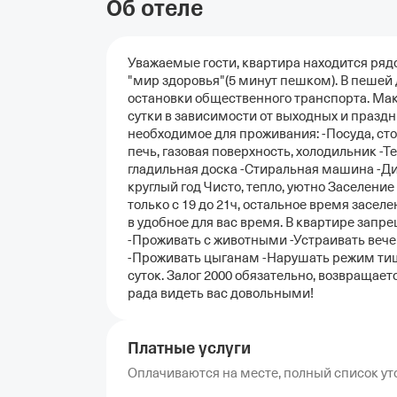
Об отеле
Уважаемые гости, квартира находится ряд
"мир здоровья"(5 минут пешком). В пешей
остановки общественного транспорта. Мак
сутки в зависимости от выходных и праздн
необходимое для проживания: -Посуда, сто
печь, газовая поверхность, холодильник -Те
гладильная доска -Стиральная машина -Ди
круглый год Чисто, тепло, уютно Заселение
только с 19 до 21ч, остальное время засел
в удобное для вас время. В квартире запре
-Проживать с животными -Устраивать вече
-Проживать цыганам -Нарушать режим тиши
суток. Залог 2000 обязательно, возвращает
рада видеть вас довольными!
Платные услуги
Оплачиваются на месте, полный список уто