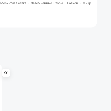
•
Москитная сетка
•
Затемненные шторы
•
Балкон
•
Микроволновка