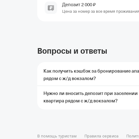
Депозит
2
000
₽
Цена за номер за все время проживани
Вопросы и ответы
Как получить кэшбэк за бронирование ап
рядом с ж/д вокзалом?
Нужно ли вносить депозит при заселении 
Чтобы получить кэшбэк, нужно заброниров
квартира рядом с ж/д вокзалом?
рядом с ж/д вокзалом через Т‑Путешествия
проживания.
Подробные условия начислен
Да, при заселении в апартаменты Уютная 2
внести депозит в размере 2 000 ₽. Эти ср
Отели в Москве
Отели в Петербурге
Забронировать От
ущерба. Если во время проживания никаких
Отель Космос в Москве
Отель Президент
Отель Рэдис
В помощь туристам
Правила сервиса
Полит