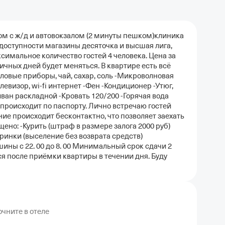
ом с ж/д и автовокзалом (2 минуты пешком)клиника
 доступности магазины десяточка и высшая лига,
симальное количество гостей 4 человека. Цена за
ичных дней будет меняться. В квартире есть всё
ловые приборы, чай, сахар, соль -Микроволновая
левизор, wi-fi интернет -Фен -Кондиционер -Утюг,
ван раскладной -Кровать 120/200 -Горячая вода
 происходит по паспорту. Лично встречаю гостей
ение происходит бесконтактно, что позволяет заехать
щено: -Курить (штраф в размере залога 2000 руб)
ринки (выселение без возврата средств)
ны с 22. 00 до 8. 00 Минимальный срок сдачи 2
ся после приёмки квартиры в течении дня. Буду
чните в отеле