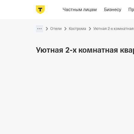
Фотографии
Номера
Ориенти
Частным лицам
Бизнесу
П
Пропустить
навигацию
Отели
Кострома
Уютная 2-х комнатная
Уютная 2-х комнатная ква