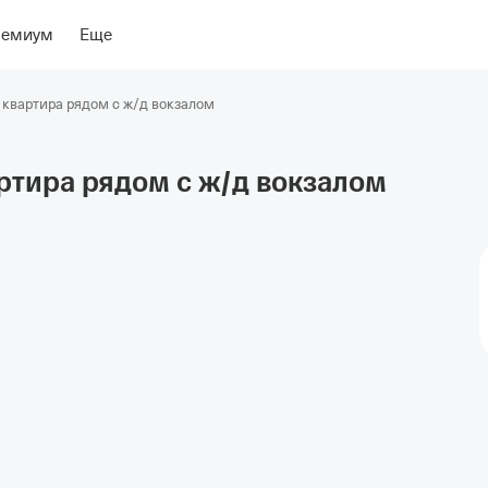
ры
Об отеле
ремиум
Еще
 квартира рядом с ж/д вокзалом
ртира рядом с ж/д
вокзалом