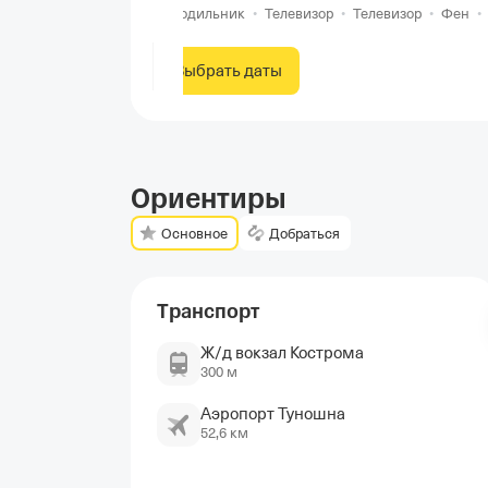
Холодильник
•
Телевизор
•
Телевизор
•
Фен
Выбрать даты
Ориентиры
Основное
Добраться
Транспорт
Ж/д вокзал Кострома
300 м
Аэропорт Туношна
52,6 км