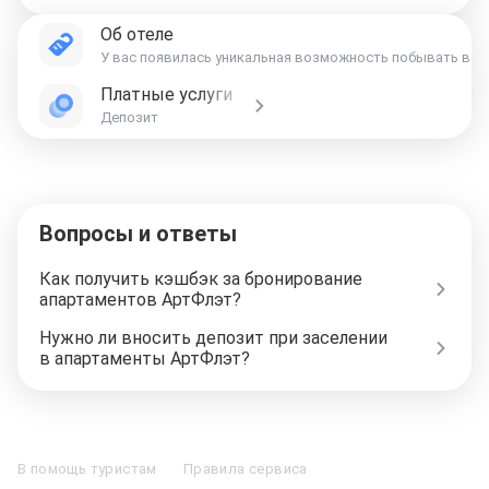
Об отеле
У вас появилась уникальная возможность побывать в го
Платные услуги
Депозит
Вопросы и ответы
Как получить кэшбэк за бронирование
апартаментов АртФлэт?
Нужно ли вносить депозит при заселении
в апартаменты АртФлэт?
Отели в Москве
Отели в Петербурге
Забронировать Отель в Москве
Отели в Казани
Отели в Нижнем Новгороде
Отели в Геленджике
В помощь туристам
Правила сервиса
Отели в Минске
Отель Вега в Измайлово
Отель Космос в Москве