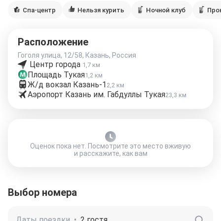
Спа-центр
Нельзя курить
Ночной клуб
Про
Расположение
Гоголя улица, 12/58, Казань, Россия
Центр города
1,7 км
Площадь Тукая
1,2 км
Ж/д вокзал Казань-1
2,2 км
Аэропорт Казань им. Габдуллы Тукая
23,3 км
Оценок пока нет. Посмотрите это место вживую
и расскажите, как вам
Выбор номера
Даты поездки
•
2 гостя