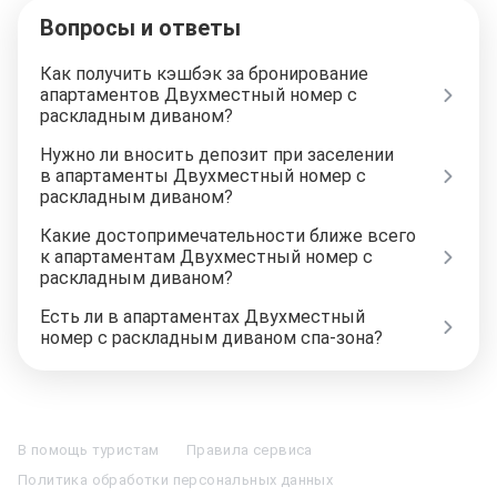
Вопросы и ответы
Как получить кэшбэк за бронирование
апартаментов Двухместный номер с
раскладным диваном?
Нужно ли вносить депозит при заселении
в апартаменты Двухместный номер с
раскладным диваном?
Какие достопримечательности ближе всего
к апартаментам Двухместный номер с
раскладным диваном?
Есть ли в апартаментах Двухместный
номер с раскладным диваном спа-зона?
Отели в Москве
Отели в Петербурге
Забронировать Отель в Москве
Отели в Казани
Отели в Нижнем Новгороде
Отели в Геленджике
В помощь туристам
Правила сервиса
Отели в Минске
Отель Вега в Измайлово
Отель Космос в Москве
Политика обработки персональных данных
Отель Президент
Отель Рэдиссон в Сочи
Гостиница в Калининграде