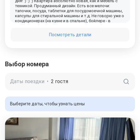
дня! :) :) :) Квартира абсолютно новая, как и мебель с
техникой. Продуманный дизайн. Есть все мелочи:
тапочки, посуда, таблетки для посудомоечной машины,
капсулы для стиральной машины и т.д. Не говорю уже о
кондиционерах (на кухне и в спальне), бойлере - в
описании квартиры всё это есть. Очень порадовало, что
сдает собственник (молодая пара), а не агентство.
Посмотреть детали
Перед бронью пересмотрела много квартир. По такой
цене, как у ребят - просто бомба! Обязательно приедем
ещё!
Выбор номера
Даты поездки
•
2 гостя
Выберите даты, чтобы узнать цены