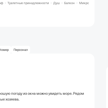
аф
•
Туалетные принадлежности
•
Душ
•
Балкон
•
Микроволновка
•
Номер
Персонал
орошую погоду из окна можно увидеть море. Рядом
ые хозяева.