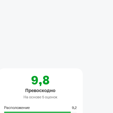
Общая ванная комната
•
Полотенца
•
Гладильные принадлежности
•
9,8
Превосходно
На основе
5 оценок
Расположение
9,2