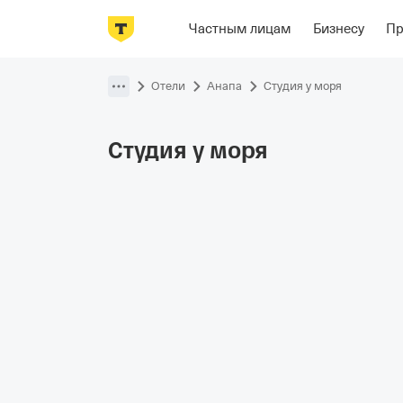
Фотографии
Номера
Отзывы
О
Частным лицам
Бизнесу
П
Пропустить
навигацию
Отели
Анапа
Студия у моря
Студия у
моря