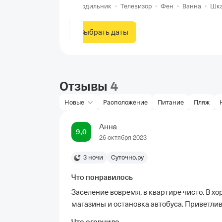
Холодильник
•
Телевизор
•
Фен
•
Ванна
•
Шк
Выбрать даты
Отзывы
4
Новые
Расположение
Питание
Пляж
Анна
9,0
26 октября 2023
3 ночи
Суточно.ру
Что понравилось
Заселение вовремя, в квартире чисто. В х
магазины и остановка автобуса. Приветлив