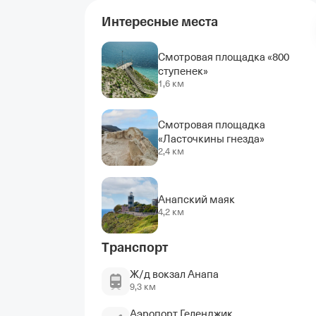
Интересные места
Смотровая площадка «800
ступенек»
1,6 км
Смотровая площадка
«Ласточкины гнезда»
2,4 км
Анапский маяк
4,2 км
Транспорт
Ж/д вокзал Анапа
9,3 км
Аэропорт Геленджик