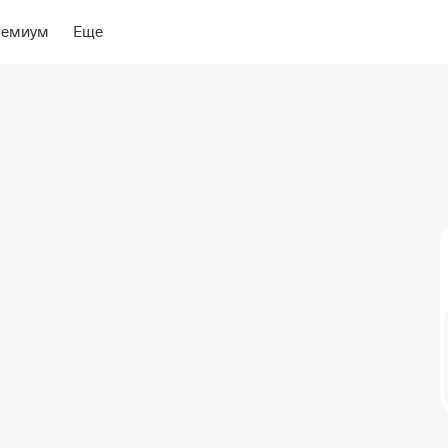
риентиры
ремиум
Еще