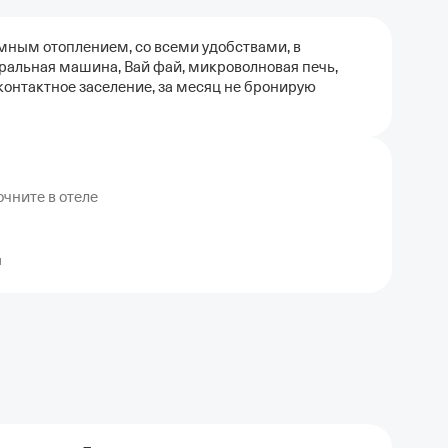
мным отоплением, со всеми удобствами, в
иральная машина, Вай фай, микроволновая печь,
сконтактное заселение, за месяц не бронирую
чните в отеле
я