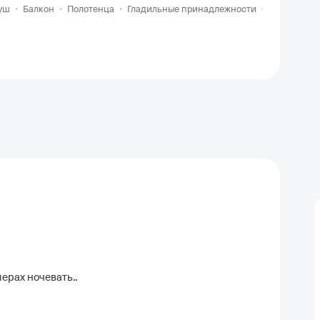
уш
•
Балкон
•
Полотенца
•
Гладильные принадлежности
•
Стиральна
ерах ночевать..