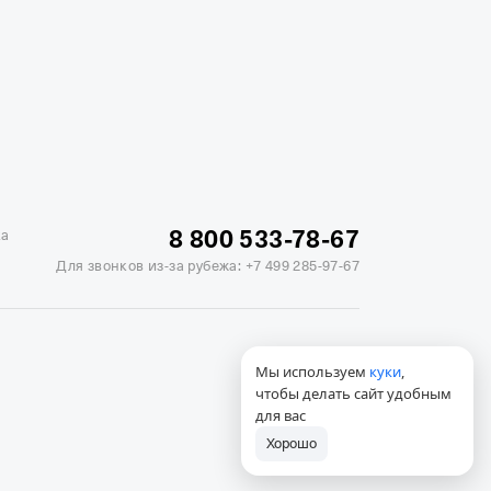
жике
Отели в Минске
Отель Вега в Измайлово
ь Soluxe в Москве
Отель Измайлово Альфа
8 800 533-78-67
ка
Для звонков из-за рубежа:
+7 499 285-97-67
Мы используем
куки
,
чтобы делать сайт удобным
для вас
Хорошо