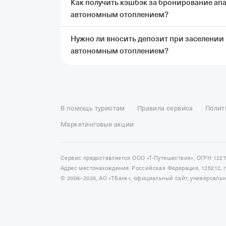
Как получить кэшбэк за бронирование ап
автономным отоплением?
Нужно ли вносить депозит при заселении
Чтобы получить кэшбэк, нужно заброниров
автономным отоплением?
автономным отоплением через Т‑Путешеств
после проживания.
Подробные условия нач
Да, при заселении в апартаменты Двухком
внести депозит в размере 1 000 ₽. Эти ср
Отели в Москве
Отели в Петербурге
Забронировать От
ущерба. Если во время проживания никаких
Отель Космос в Москве
Отель Президент
Отель Рэдис
В помощь туристам
Правила сервиса
Полит
Отели в Сочи
Отели в Ярославле
Отели в Абхазии
Отел
Маркетинговые акции
Сервис предоставляется ООО «Т-Путешествия», ОГРН 122
Адрес местонахождения: Российская Федерация, 125212, г. 
© 2006–2026, АО «ТБанк», официальный сайт, универсаль