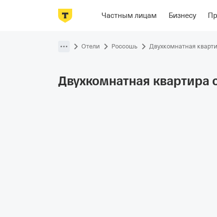
Фотографии
Номера
Отзывы
Р
Частным лицам
Бизнесу
П
Пропустить
навигацию
Отели
Россошь
Двухкомнатная кварт
Двухкомнатная квартира 