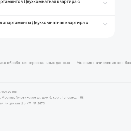
артаментов Двухкомнатная квартира с
 в апартаменты Двухкомнатная квартира с
ать апартаменты Двухкомнатная квартира с
ия и оплатить картой Т‑Банка. Кэшбэк придет
исления кэшбэка
натная квартира с автономным отоплением нужно
едства предназначены для компенсации возможного
ель в Москве
Отели в Казани
Отели в Нижнем Новгороде
Отели в Геленд
 проблем не возникнет, депозит полностью вернут.
сон в Сочи
Гостиница в Калининграде
Отель Гринвуд
Отели в Адлере
Отел
ика обработки персональных данных
Условия начисления кэшбэ
и в Сортавале
Еще
7700720158
Москва, Головинское ш., дом 5, корп. 1, помещ. 158
ная лицензия ЦБ РФ № 2673