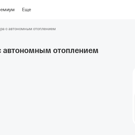
асположение
Об отеле
ремиум
Еще
ира с автономным отоплением
с автономным
отоплением