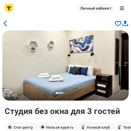
Личный кабинет
Студия без окна для 3 гостей
Спа-центр
Нельзя курить
Ночной клуб
Теа