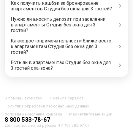
Как получить кэшбэк за бронирование
апартаментов Студия без окна для 3 гостей?
Нужно ли вносить депозит при заселении
в апартаменты Студия без окна для 3
гостей?
Какие достопримечательности ближе всего
к апартаментам Студия без окна для 3
гостей?
Есть ли в апартаментах Студия без окна для
3 гостей спа-зона?
Отели в Москве
Отели в Петербурге
Забронировать Отель в Москве
Отели в Казани
Отели в Нижнем Новгороде
Отели в Геленджике
В помощь туристам
Правила сервиса
Отели в Минске
Отель Вега в Измайлово
Отель Космос в Москве
Политика обработки персональных данных
Отель Президент
Отель Рэдиссон в Сочи
Гостиница в Калининграде
Отель Гринвуд
Отели в Адлере
Отель Soluxe в Москве
Условия начисления кэшбэка
Маркетинговые акции
Отель Измайлово Альфа
Отели в Сочи
Отели в Ярославле
8 800 533-78-67
Отели в Абхазии
Отели в Сортавале
Еще
Для звонков из-за рубежа:
+7 499 285-97-67