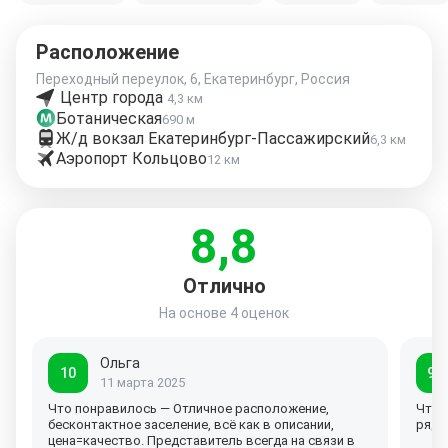
Расположение
Переходный переулок, 6, Екатеринбург, Россия
Центр города
4,3 км
Ботаническая
690 м
Ж/д вокзал Екатеринбург-Пассажирский
6,3 км
Аэропорт Кольцово
12 км
8,8
Отлично
На основе
4 оценок
Ольга
10
9,7
11 марта 2025
Что понравилось — Отличное расположение,
Что 
бесконтактное заселение, всё как в описании,
рядо
цена=качество. Представитель всегда на связи в