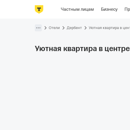
Фотографии
Номера
Отзывы
О
Частным лицам
Бизнесу
П
Пропустить
навигацию
Отели
Дербент
Уютная квартира в цен
Уютная квартира в центре