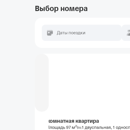
Выбор номера
Даты поездки
3-комнатная квартира
2
Площадь
97
м
1 двуспальная, 1 однос