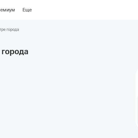
риентиры
Об отеле
ремиум
Еще
тре города
города