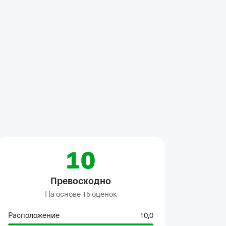
•
Балкон
•
Микроволновка
•
Общая ванная комната
•
Полотенца
•
Г
10
Превосходно
На основе
15 оценок
Расположение
10,0