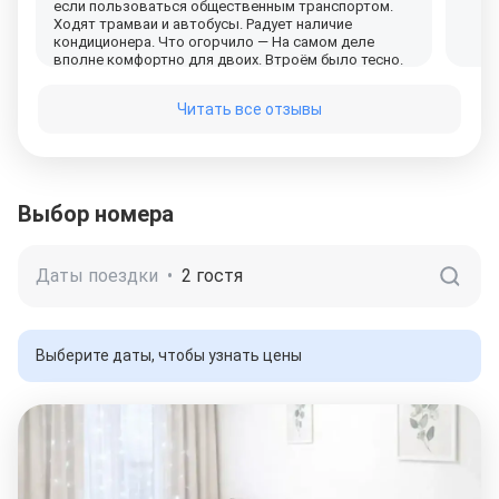
если пользоваться общественным транспортом.
Ходят трамваи и автобусы. Радует наличие
кондиционера. Что огорчило — На самом деле
вполне комфортно для двоих. Втроём было тесно.
Очень маленькая ванная комната, и подтекает
поддон. Убитый подъезд, нет лифта. Подниматься
Читать все отзывы
нужно на 5 этаж. Но больше всего разочаровало
то, что указано было в описании наличие парковки.
На самом деле же во дворе идёт ремонт и ставить
машину можно только в соседнем дворе. У нас
было достаточно много вещей, поэтому это было
крайне неудобно. На просьбу уступить в цене, ведь
Выбор номера
услуга получается не в полном объёме, нам
отказали. Мы отдали 3200 за сутки. Но не стоит
этих
денег.
Даты поездки
•
2 гостя
Выберите даты, чтобы узнать цены