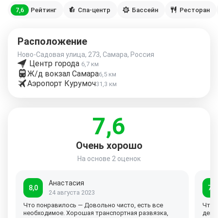
7,6
Рейтинг
Спа-центр
Бассейн
Ресторан
Расположение
Ново-Садовая улица, 273, Самара, Россия
Центр города
6,7 км
Ж/д вокзал Самара
6,5 км
Аэропорт Курумоч
31,3 км
7,6
Очень хорошо
На основе
2 оценок
Анастасия
8,0
7,3
24 августа 2023
Что понравилось — Довольно чисто, есть все
Что 
необходимое. Хорошая транспортная развязка,
дейс