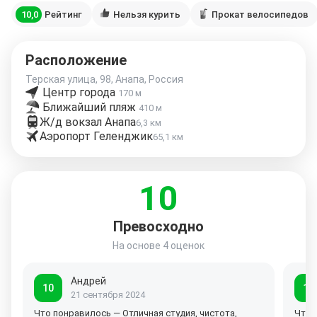
10,0
Рейтинг
Нельзя курить
Прокат велосипедов
Расположение
Терская улица, 98, Анапа, Россия
Центр города
170 м
Ближайший пляж
410 м
Ж/д вокзал Анапа
6,3 км
Аэропорт Геленджик
65,1 км
10
Превосходно
На основе
4 оценок
Андрей
10
10
21 сентября 2024
Что понравилось — Отличная студия, чистота,
Что 