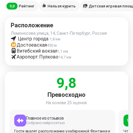
9,8
Рейтинг
Нельзя курить
Детская игровая пло
Расположение
Ломоносова улица, 14, Санкт-Петербург, Россия
Центр города
1,8 км
Достоевская
450 м
Витебский вокзал
1,1 км
Аэропорт Пулково
14,7 км
9,8
Превосходно
На основе
25 оценок
Главное из отзывов
9,3
Собрано нейросетью
Гости хвалят расположение у набережной Фонтанки и
Что 