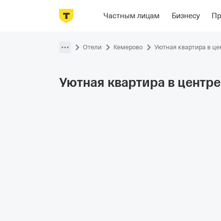
Фотографии
Номера
Располож
Частным лицам
Бизнесу
П
Пропустить
навигацию
Отели
Кемерово
Уютная квартира в це
Уютная квартира в
центре