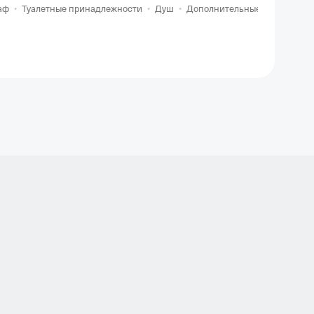
аф
•
Туалетные принадлежности
•
Душ
•
Дополнительные услуги
•
Ба