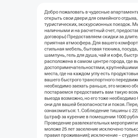
Добро пожаловать в чудесные апартаменты 
открыть свои двери для семейного отдыха,
туристических, экскурсионных поездок. М
наличными и на расчетный счет, предоста
договоры) Предоставляем скидки за длите
приятная атмосфера. Для вашего комфорта
стильная мебель, бытовая техника, посуда,
шампунь, гель для душа, чай и кофе, быст
расположена в самом центре города, где 
достопримечательностями, крупнейшими 
места, где на каждом углу есть продуктовы
вашего быстрого транспортного передвижен
необходимо заехать раньше, это можно об
постараемся предоставить вам такую возмо
выезда возможно, но его тоже необходимо 
они для вашей безопасности и покоя. Пере
ознакомиться: 1. Соблюдение тишины с 22:
(штраф за курение в помещении 1000 рубле
Проведение развлекательных мероприятий
моложе 25 лет заселение исключено только
правил проживания); исключение – студен