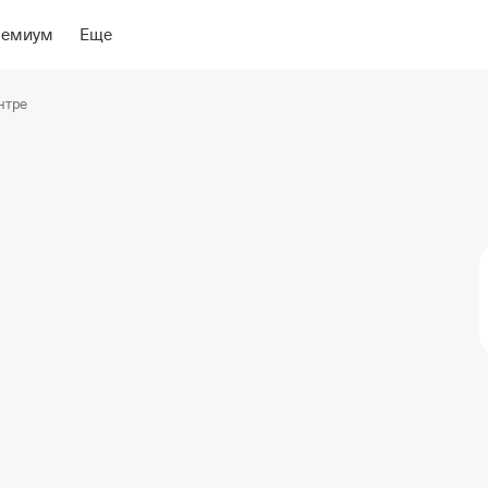
ение
Об отеле
ремиум
Еще
нтре