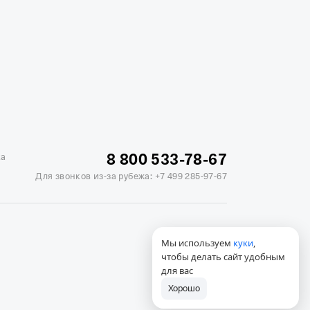
жике
Отели в Минске
Отель Вега в Измайлово
ь Soluxe в Москве
Отель Измайлово Альфа
8 800 533-78-67
ка
Для звонков из-за рубежа:
+7 499 285-97-67
Мы используем
куки
,
чтобы делать сайт удобным
для вас
Хорошо