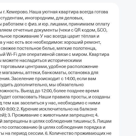
г. Кемерово. Наша уютная квартира всегда готова
 студентам, иногородним, для деловых,
ы работаем с физ. и юр. лицами, принимаем оплату
вляем отчетные документы (чеки с QR кодом, БСО,
льное проживание У нас всегда царит тёплая и
 у нас есть все необходимое: хороший ремонт,
 свежее постельное белье, мягкие полотенца,
рый Wi-Fi для оперативной связи с миром. Квартира
вы можете насладиться историческими
торговыми центрами, удобное расположение
е магазины, аптеки, банкоматы, остановка для
ия. Заселение происходит с 14:00, если вам
судить дополнительно, мы обязательно
жность. Выезд до 12:00, более позднее время
будет согласовать Наши правила просты, и созданы
д тем как заселиться у нас, необходимо с ними
00-8:00; 2. Курение исключительно на балконе
й); 3. Проживание с животными запрещено; 4.
 запрещены в целях соблюдения тишины; 5. Лицам
 по согласованию (в целях соблюдения порядка и
ты на период сессии. 6. Количество проживающих не