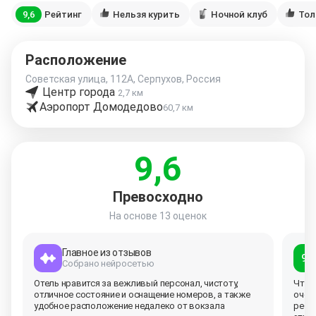
9,6
Рейтинг
Нельзя курить
Ночной клуб
Тол
Расположение
Советская улица, 112А, Серпухов, Россия
Центр города
2,7 км
Аэропорт Домодедово
60,7 км
9,6
Превосходно
На основе
13 оценок
Главное из отзывов
9,0
Собрано нейросетью
Отель нравится за вежливый персонал, чистоту,
Что 
отличное состояние и оснащение номеров, а также
очен
удобное расположение недалеко от
вокзала
ребят