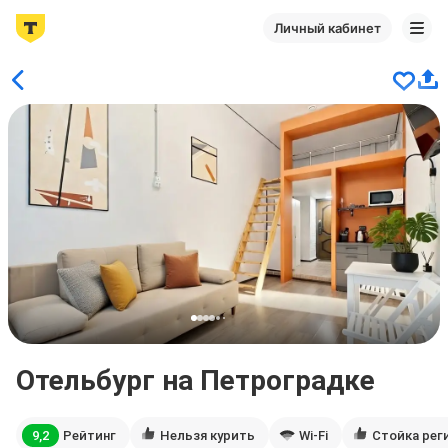
Личный кабинет
Отельбург на Петроградке
9,2
Рейтинг
Нельзя курить
Wi-Fi
Стойка рег