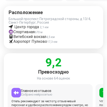
Расположение
Большой проспект Петроградской стороны, д.13/4,
Санкт-Петербург, Россия
Центр города
2,1 км
Спортивная
670 м
Витебский вокзал
4,5 км
Аэропорт Пулково
17,3 км
9,2
Превосходно
На основе
64 оценок
Главное из отзывов
10
Собрано нейросетью
Отель рекомендуют за чистоту, отзывчивый
Что 
персонал и удобное расположение рядом с метро, но
понр