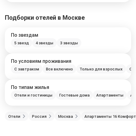
Подборки отелей в Москве
По звездам
5 звезд
4 звезды
3 звезды
По условиям проживания
С завтраком
Все включено
Только для взрослых
С 
По типам жилья
Отели и гостиницы
Гостевые дома
Апартаменты
Ап
Отели
Россия
Москва
Апартаменты 16 Комфортн
Отели в Москве
Отели в Петербурге
Забронировать Отель в Москве