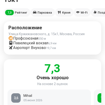
7,3
Рейтинг
Парковка
Кухня
Wi-Fi
Позд
Расположение
Улица Кржижановского, д. 15к1, Москва, Россия
Профсоюзная
550 м
Павелецкий вокзал
6,9 км
Аэропорт Внуково
19,7 км
7,3
Очень хорошо
На основе
2 оценок
Mihail
3,6
10
05 июня 2026