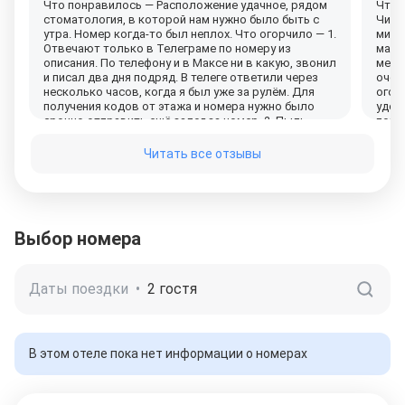
Что понравилось — Расположение удачное, рядом
Что 
стоматология, в которой нам нужно было быть с
Чист
утра. Номер когда-то был неплох. Что огорчило — 1.
микр
Отвечают только в Телеграме по номеру из
маши
описания. По телефону и в Максе ни в какую, звонил
метр
и писал два дня подряд. В телеге ответили через
очен
несколько часов, когда я был уже за рулём. Для
огор
получения кодов от этажа и номера нужно было
удоб
срочно отправить ещё залог за номер. 2. Пыль.
помо
Никогда не видел столько пыли в обитаемом месте.
Вы входите на этаж и идёте к номеру по тропинке,
Читать все отзывы
протоптанной в пыли. По углам призывно
разбросаны веники и совки, но местные уборщики,
видимо, не умеют ими пользоваться (восточная
семья с детьми, делали вид, что убираются в
номере). 3. В номере пыли не было, но было
Выбор номера
накурено (проветривание немного помогло, жаль,
что "уборщики" до этого не догадались). 4.
Постельное бельё грязное. 5. Горячей воды не
было. С момента заезда до отъезда на следующий
Даты поездки
•
2 гостя
день. Мы писали в телеграм и нам даже обещали
помочь, но вода так и не появилась. Мы не стали
оставаться ещё на ночь и проверять. Стоит ли
говорить, что никаких компенсаций нам не
предложили.
В этом отеле пока нет информации о номерах