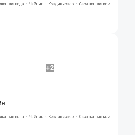
ованная вода
•
Чайник
•
Кондиционер
•
Своя ванная комната
+2
йн
ованная вода
•
Чайник
•
Кондиционер
•
Своя ванная комната