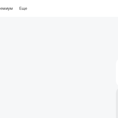
ение
Об отеле
ремиум
Еще