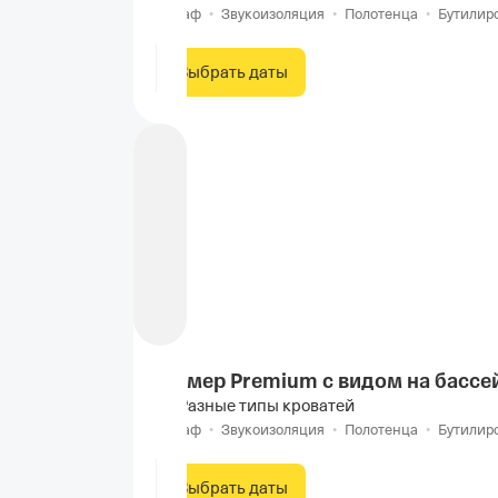
Шкаф
•
Звукоизоляция
•
Полотенца
•
Бутилир
Выбрать даты
Номер Premium с видом на бассе
Разные типы кроватей
Шкаф
•
Звукоизоляция
•
Полотенца
•
Бутилир
Выбрать даты