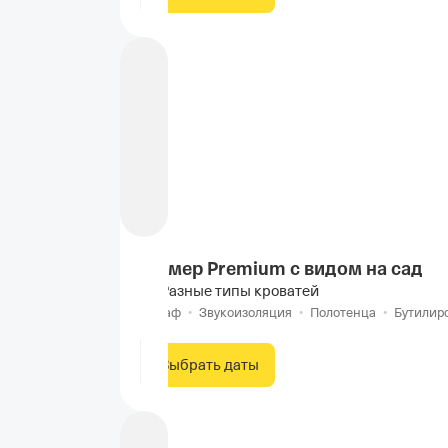
Номер Premium с видом на сад
Разные типы кроватей
Шкаф
•
Звукоизоляция
•
Полотенца
•
Бутилир
Выбрать даты