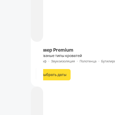
Номер Premium
Разные типы кроватей
Шкаф
•
Звукоизоляция
•
Полотенца
•
Бутилир
Выбрать даты