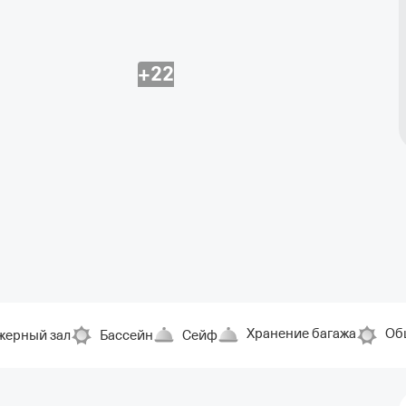
+22
Хранение багажа
Об
жерный зал
Бассейн
Сейф