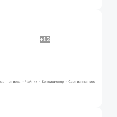
+13
ованная вода
•
Чайник
•
Кондиционер
•
Своя ванная комната