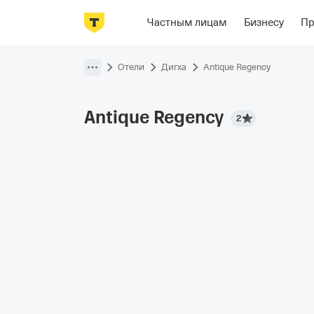
Фотографии
Номера
Располож
Частным лицам
Бизнесу
П
Пропустить
навигацию
Отели
Дигха
Antique Regency
Antique
Regency
2