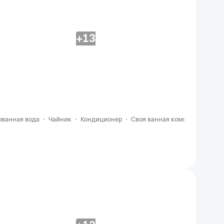
+13
ованная вода
•
Чайник
•
Кондиционер
•
Своя ванная комната