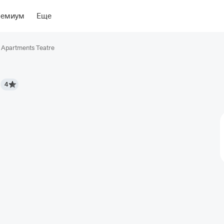
ение
Об отеле
ремиум
Еще
 Apartments Teatre
4