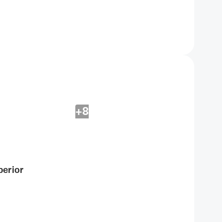
+8
erior