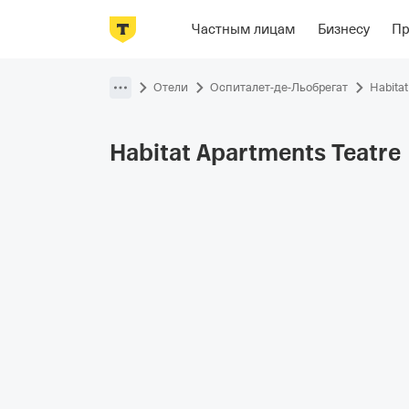
Фотографии
Номера
Располож
Частным лицам
Бизнесу
П
Пропустить
навигацию
Отели
Оспиталет-де-Льобрегат
Habitat
Habitat Apartments
Teatre