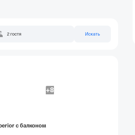
2 гостя
Искать
+8
erior с балконом