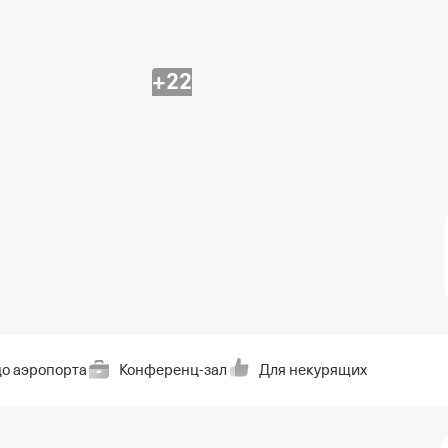
+22
о аэропорта
Конференц-зал
Для некурящих