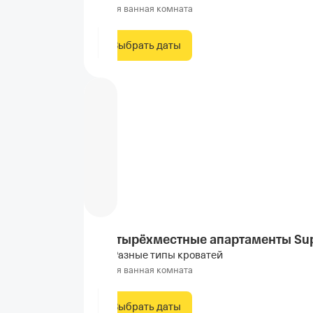
Своя ванная комната
Выбрать даты
Четырёхместные апартаменты Sup
Разные типы кроватей
Своя ванная комната
Выбрать даты