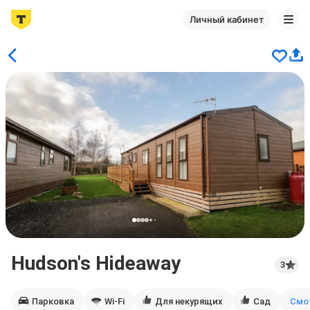
Личный кабинет
Hudson's Hideaway
3
Парковка
Wi-Fi
Для некурящих
Сад
Смо